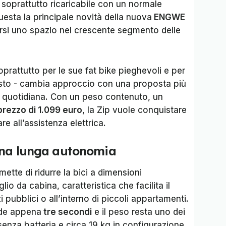
soprattutto ricaricabile con un normale
uesta la principale novità della nuova
ENGWE
arsi uno spazio nel crescente segmento delle
prattutto per le sue fat bike pieghevoli e per
usto - cambia approccio con una proposta più
ità quotidiana. Con un peso contenuto, un
prezzo di 1.099 euro
, la Zip vuole conquistare
re all’assistenza elettrica.
 una lunga autonomia
ette di ridurre la bici a dimensioni
io da cabina, caratteristica che facilita il
 pubblici o all’interno di piccoli appartamenti.
ede appena
tre secondi
e il peso resta uno dei
g senza batteria e circa 19 kg in configurazione