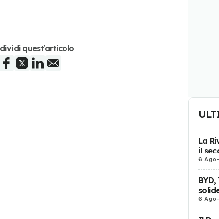
dividi quest'articolo
ULT
La Ri
il se
6 Ago
BYD, 
solid
6 Ago