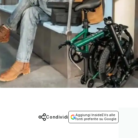
Aggiungi InsideEVs alle
Condividi
fonti preferite su Google