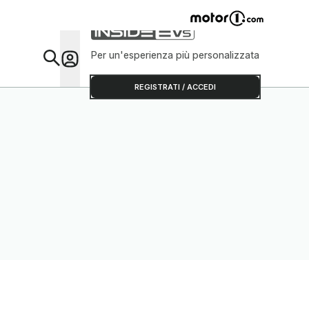
Per un'esperienza più personalizzata
Da Sap
REGISTRATI / ACCEDI