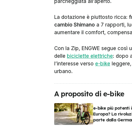
parcheggiata all’aperto.
La dotazione è piuttosto ricca:
f
cambio Shimano
a 7 rapporti, l
aumentare il comfort, compensan
Con la Zip, ENGWE segue così u
delle
biciclette elettriche
: dopo 
l’interesse verso
e-bike
leggere,
urbano.
A proposito di e-bike
e-bike più potenti 
Europa? La rivoluz
parte dalla Germa