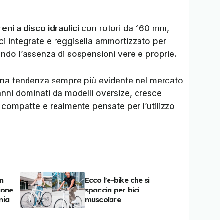
reni a disco idraulici
con rotori da 160 mm,
uci integrate e reggisella ammortizzato per
do l’assenza di sospensioni vere e proprie.
na tendenza sempre più evidente nel mercato
anni dominati da modelli oversize, cresce
 compatte e realmente pensate per l’utilizzo
in
Ecco l'e-bike che si
ione
spaccia per bici
nia
muscolare