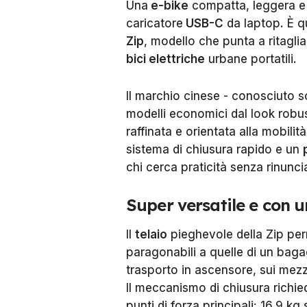
Una
e-bike
compatta, leggera e 
caricatore
USB-C
da laptop. È q
Zip
, modello che punta a ritagli
bici elettriche
urbane portatili.
Il marchio cinese - conosciuto so
modelli economici dal look rob
raffinata e orientata alla mobil
sistema di chiusura rapido e un
chi cerca praticità senza rinuncia
Super versatile e con
Il
telaio
pieghevole della Zip perm
paragonabili a quelle di un bagagl
trasporto in ascensore, sui mezzi
Il meccanismo di chiusura richi
punti di forza principali: 16,9 k