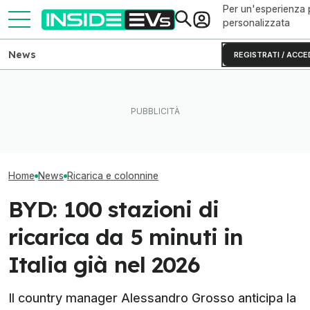
Per un'esperienza 
personalizzata
News
REGISTRATI / ACCE
Tutte le colonnine di ricarica
Questa BMW si ricarica con
New York punta f
in Italia: dove sono e come
il Sole e produce energia in
auto elettriche:
sono fatte
più
colonnine in più
Home
News
Ricarica e colonnine
BYD: 100 stazioni di
ricarica da 5 minuti in
Italia già nel 2026
Il country manager Alessandro Grosso anticipa la