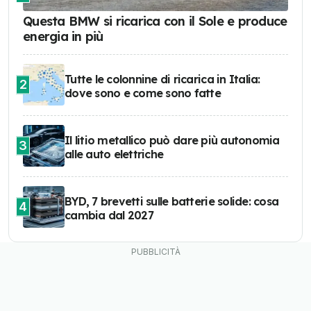
Questa BMW si ricarica con il Sole e produce
energia in più
Tutte le colonnine di ricarica in Italia:
2
dove sono e come sono fatte
Il litio metallico può dare più autonomia
3
alle auto elettriche
BYD, 7 brevetti sulle batterie solide: cosa
4
cambia dal 2027