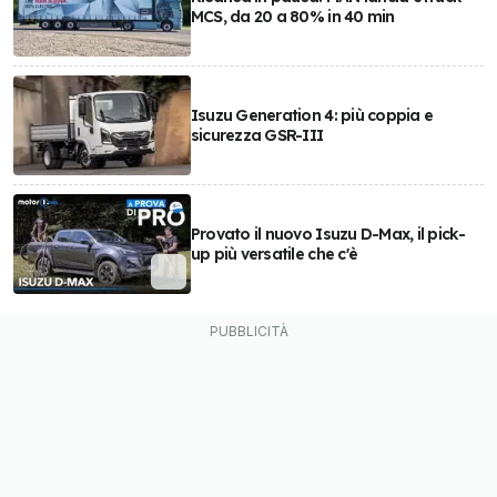
MCS, da 20 a 80% in 40 min
Isuzu Generation 4: più coppia e
sicurezza GSR-III
Provato il nuovo Isuzu D-Max, il pick-
up più versatile che c'è