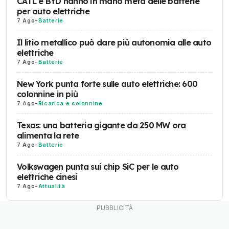
CATL e BYD hanno in mano metà delle batterie
per auto elettriche
7 Ago
-
Batterie
Il litio metallico può dare più autonomia alle auto
elettriche
7 Ago
-
Batterie
New York punta forte sulle auto elettriche: 600
colonnine in più
7 Ago
-
Ricarica e colonnine
Texas: una batteria gigante da 250 MW ora
alimenta la rete
7 Ago
-
Batterie
Volkswagen punta sui chip SiC per le auto
elettriche cinesi
7 Ago
-
Attualità