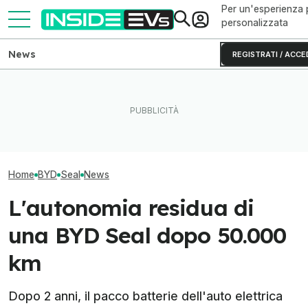
Per un'esperienza 
personalizzata
News
REGISTRATI / ACCE
BYD, 7 brevetti sulle batterie
Volkswagen punta sui chip
solide: cosa cambia dal
SiC per le auto elettriche
BYD fa un altro
2027
cinesi
le batterie allo 
Home
BYD
Seal
News
L'autonomia residua di
una BYD Seal dopo 50.000
km
Dopo 2 anni, il pacco batterie dell'auto elettrica