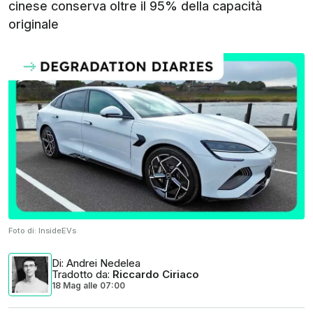
cinese conserva oltre il 95% della capacità
originale
Foto di:
InsideEVs
Di
: Andrei Nedelea
Tradotto da
:
Riccardo Ciriaco
18 Mag
alle
07:00