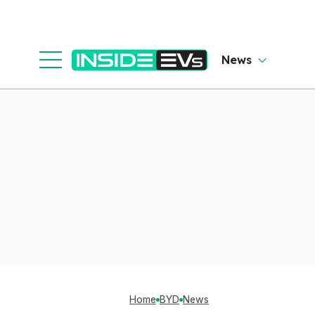
News
Home
BYD
News