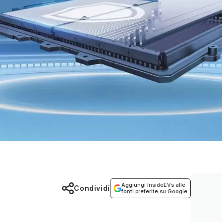
Aggiungi InsideEVs alle
Condividi
fonti preferite su Google