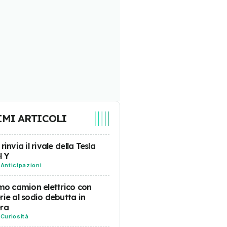
IMI ARTICOLI
rinvia il rivale della Tesla
l Y
-
Anticipazioni
imo camion elettrico con
rie al sodio debutta in
era
-
Curiosità