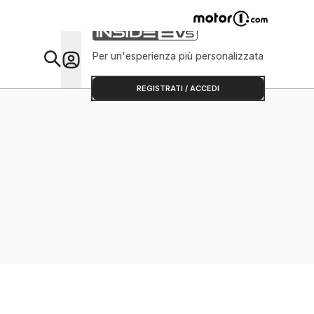
Per un'esperienza più personalizzata
Da Sap
REGISTRATI / ACCEDI