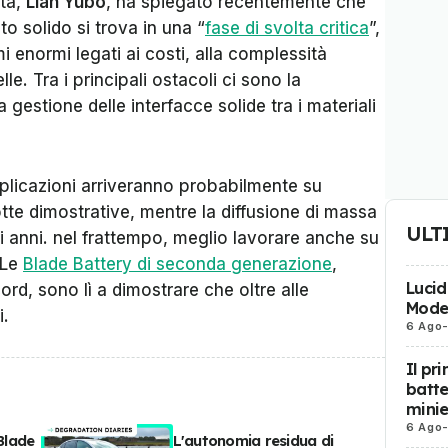
età,
Lian Yubo
, ha spiegato recentemente che
ato solido si trova in una “
fase di svolta critica
”,
enormi legati ai costi, alla complessità
elle. Tra i principali ostacoli ci sono la
 la gestione delle interfacce solide tra i materiali
pplicazioni arriveranno probabilmente su
otte dimostrative, mentre la diffusione di massa
ULT
 anni. nel frattempo, meglio lavorare anche su
 Le
Blade Battery di seconda generazione
,
Lucid 
ord, sono lì a dimostrare che oltre alle
Mode
i.
6 Ago
Il pr
batte
mini
6 Ago
Blade
L'autonomia residua di