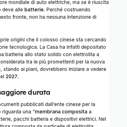
ore mondiale di auto elettriche, ma se è riuscita
o deve alle
batterie
. Perché costruendo
questo fronte, non ha nessuna intenzione di
prie origini che il colosso cinese sta cercando
ione tecnologica. La Casa ha infatti depositato
batteria allo stato solido con elettrolita a
onsiderata tra le più promettenti per la nuova
 stando ai piani, dovrebbero iniziare a vedere
nel
2027
.
 maggiore durata
umenti pubblicati dall’ente cinese per la
to riguarda una “
membrana composita
a
terie, pacchi batteria e dispositivi elettrici. Nel
tura composta da particelle di elettrolita