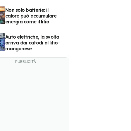
Non solo batterie: il
calore può accumulare
energia come il litio
Auto elettriche, la svolta
arriva dai catodi al litio-
manganese