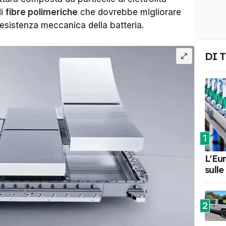
di
fibre polimeriche
che dovrebbe migliorare
 resistenza meccanica della batteria.
DI 
1
L'Eu
sulle
2