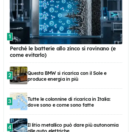
1
Perché le batterie allo zinco si rovinano (e
come evitarlo)
Questa BMW si ricarica con il Sole e
2
produce energia in più
Tutte le colonnine di ricarica in Italia:
3
dove sono e come sono fatte
Il litio metallico può dare più autonomia
4
alle auto elettriche