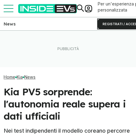
Per un'esperienza 
personalizzata
News
REGISTRATI / ACCE
Volkswagen ID. Buzz vs Kia
Degrado batterie
PV5, sfida tra van
Perché le batterie allo zinco
classifica 2026
"passengers"
si rovinano (e come evitarlo)
più affidabili
Home
Kia
News
Kia PV5 sorprende:
l'autonomia reale supera i
dati ufficiali
Nei test indipendenti il modello coreano percorre