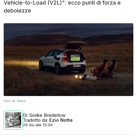
Vehicle-to-Load (V2L)": ecco punti di forza e
debolezze
Foto di:
Volvo
Di
: Sönke Brederlow
Tradotto da
:
Ezio Notte
26 Giu
alle
13:00