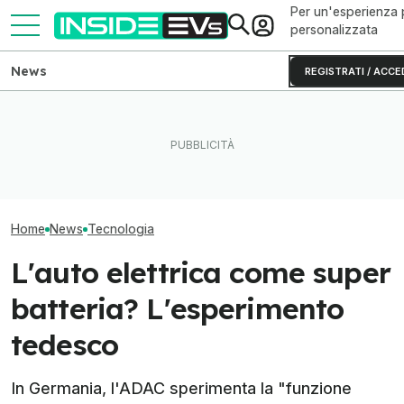
Per un'esperienza 
personalizzata
News
REGISTRATI / ACCE
Con il restyling la smart #1
Entra, parla, rila
introduce anche la ricarica
Perché le batterie allo zinco
Waymo Ojai ora
lampo
si rovinano (e come evitarlo)
bordo
Home
News
Tecnologia
L'auto elettrica come super
batteria? L'esperimento
tedesco
In Germania, l'ADAC sperimenta la "funzione