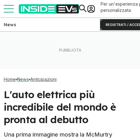
Per un'esperienza 
personalizzata
News
REGISTRATI / ACCE
Questa BMW si ricarica con
A cosa serve qu
Lucid rinvia il rivale della
il Sole e produce energia in
elettrico range 
Tesla Model Y
più
senza conduce
Home
News
Anticipazioni
L'auto elettrica più
incredibile del mondo è
pronta al debutto
Una prima immagine mostra la McMurtry