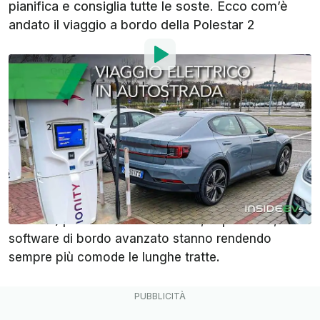
pianifica e consiglia tutte le soste. Ecco com’è
andato il viaggio a bordo della Polestar 2
Di
:
Alberto Carmone
10 Mar 2023
alle
17:00
Aggiungi InsideEVs alle
fonti preferite su Google
I lunghi viaggi su un’auto elettrica non sono più un
tabù. L’aumento delle colonnine (anche ad alta
velocità) presenti in autostrada e, soprattutto, un
software di bordo avanzato stanno rendendo
sempre più comode le lunghe tratte.