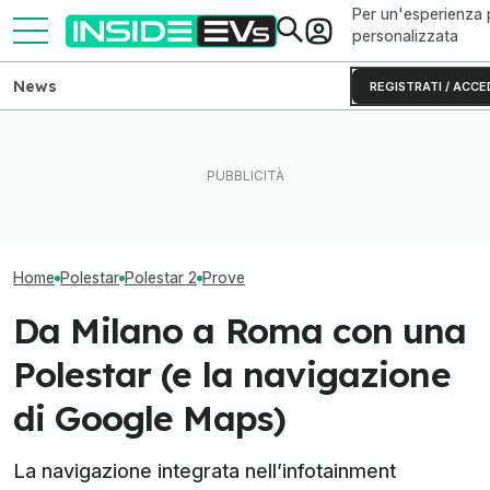
Per un'esperienza 
personalizzata
News
REGISTRATI / ACCE
Come va Slate Truck, il
Texas: una batteria gigante
L'autonomia real
veicolo elettrico economico
da 250 MW ora alimenta la
R2 testato fino 
di Jeff Bezos
rete
batteria
Home
Polestar
Polestar 2
Prove
Da Milano a Roma con una
Polestar (e la navigazione
di Google Maps)
La navigazione integrata nell’infotainment