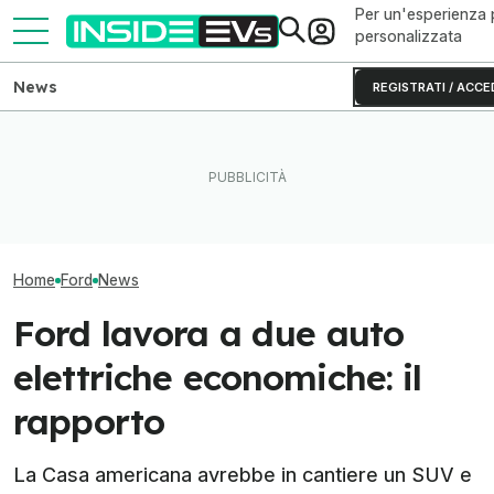
Per un'esperienza 
personalizzata
News
REGISTRATI / ACCE
Si può aumenta
Ford Puma Gen-E vs
l'autonomia dell
Hyundai Kona, duello tra
Perché le batterie allo zinco
elettrica con bat
crossover con stile
si rovinano (e come evitarlo)
portatili?
Home
Ford
News
Ford lavora a due auto
elettriche economiche: il
rapporto
La Casa americana avrebbe in cantiere un SUV e