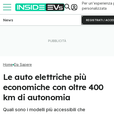
Per un'esperienza 
personalizzata
News
REGISTRATI / ACCE
Più potenza e più autonomia
Il Danubio ai minimi mette in
Peugeot e-2008,
per la Peugeot e-2008
ginocchio il nucleare
crossover diven
restyling
europeo
elettrico
Home
Da Sapere
Le auto elettriche più
economiche con oltre 400
km di autonomia
Quali sono i modelli più accessibili che