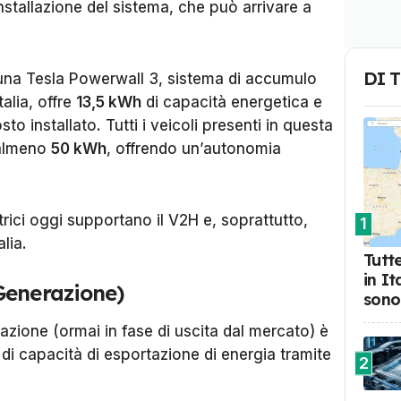
’installazione del sistema, che può arrivare a
DI 
 una Tesla Powerwall 3, sistema di accumulo
alia, offre
13,5 kWh
di capacità energetica e
sto installato. Tutti i veicoli presenti in questa
 almeno
50 kWh
, offrendo un’autonomia
trici oggi supportano il V2H e, soprattutto,
1
lia.
Tutte
in I
Generazione)
sono
zione (ormai in fase di uscita dal mercato) è
i di capacità di esportazione di energia tramite
2