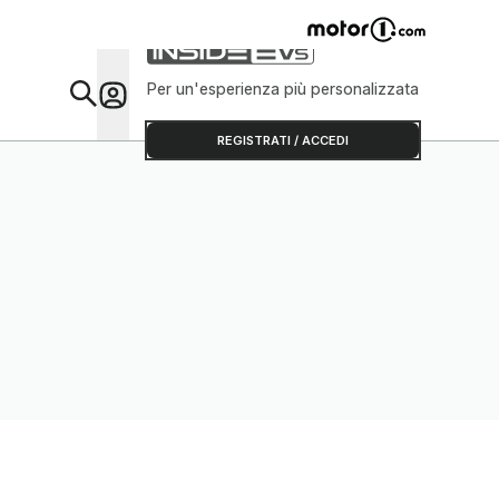
Per un'esperienza più personalizzata
Da Sap
REGISTRATI / ACCEDI