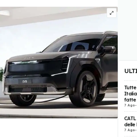
ULT
Tutte
Itali
fatte
7 Ago
-
CATL
delle
7 Ago
-