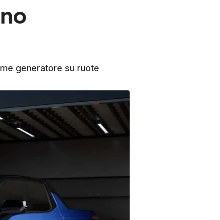
ono
orme generatore su ruote