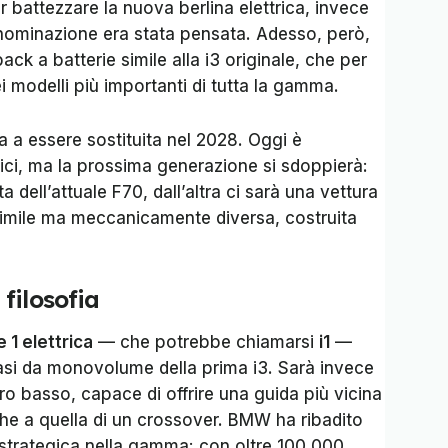
 battezzare la nuova berlina elettrica, invece
enominazione era stata pensata. Adesso, però,
ack a batterie simile alla i3 originale, che per
modelli più importanti di tutta la gamma.
ata a essere sostituita nel 2028. Oggi è
ici, ma la prossima generazione si sdoppierà:
ta dell’attuale F70, dall’altra ci sarà una vettura
 simile ma meccanicamente diversa, costruita
filosofia
e 1 elettrica
— che potrebbe chiamarsi
i1
—
uasi da monovolume della prima i3. Sarà invece
o basso, capace di offrire una guida più vicina
 che a quella di un crossover. BMW ha ribadito
 strategica nella gamma: con oltre 100.000