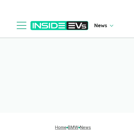
News
Home
BMW
News