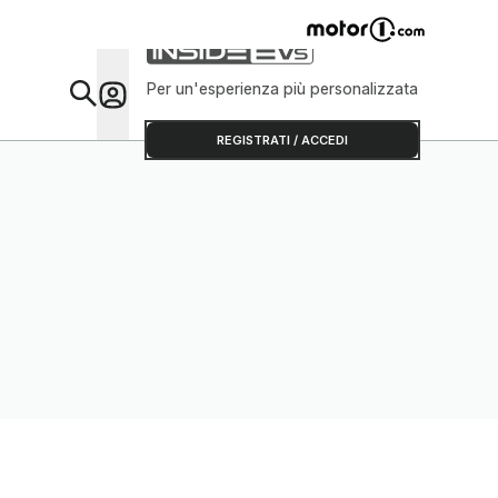
Per un'esperienza più personalizzata
Da Sap
REGISTRATI / ACCEDI