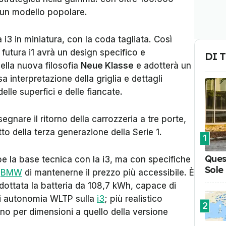
i un modello popolare.
i3 in miniatura, con la coda tagliata. Così
 futura i1 avrà un design specifico e
DI 
della nuova filosofia
Neue Klasse
e adotterà un
a interpretazione della griglia e dettagli
elle superfici e delle fiancate.
segnare il ritorno della carrozzeria a tre porte,
 della terza generazione della Serie 1.
1
Ques
e la base tecnica con la i3, ma con specifiche
Sole
a
BMW
di mantenerne il prezzo più accessibile. È
ottata la batteria da 108,7 kWh, capace di
 di autonomia WLTP sulla
i3
; più realistico
2
ino per dimensioni a quello della versione