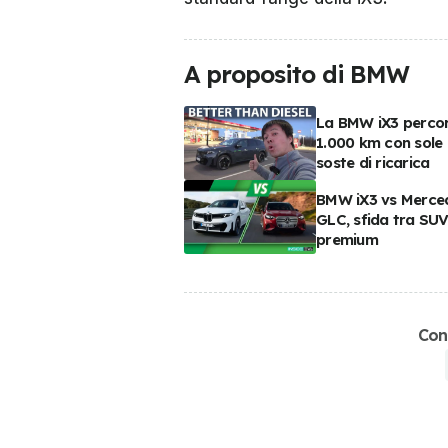
A proposito di BMW
La BMW iX3 perco
1.000 km con sole
soste di ricarica
BMW iX3 vs Merce
GLC, sfida tra SU
premium
Con