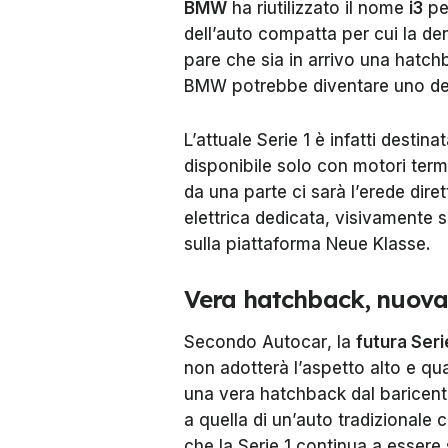
BMW
ha riutilizzato il nome
i3
per
dell’auto compatta per cui la d
pare che sia in arrivo una hatchb
BMW potrebbe diventare uno dei 
L’attuale Serie 1 è infatti destin
disponibile solo con motori term
da una parte ci sarà l’erede diret
elettrica dedicata, visivamente
sulla piattaforma Neue Klasse.
Vera hatchback, nuova 
Secondo
Autocar
, la
futura Seri
non adotterà l’aspetto alto e q
una vera hatchback dal baricentr
a quella di un’auto tradizionale
che la Serie 1 continua a essere