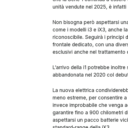
unità vendute nel 2025, è infatt
Non bisogna però aspettarsi una 
come i modelli i3 e iX3, anche la
riconoscibile. Seguirà i principi 
frontale dedicato, con una divers
esclusivi anche nel trattamento d
L’arrivo della i1 potrebbe inoltre 
abbandonata nel 2020 col debutto
La nuova elettrica condividerebb
meno estreme, per consentire 
invece improbabile che venga ad
garantire fino a 900 chilometri
aspettarsi un pacco batterie vic
standard-range della iX3.