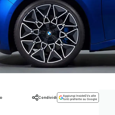
Aggiungi InsideEVs alle
co
Condividi
fonti preferite su Google