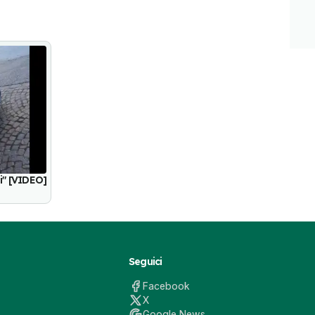
i" [VIDEO]
Seguici
Facebook
X
Google News