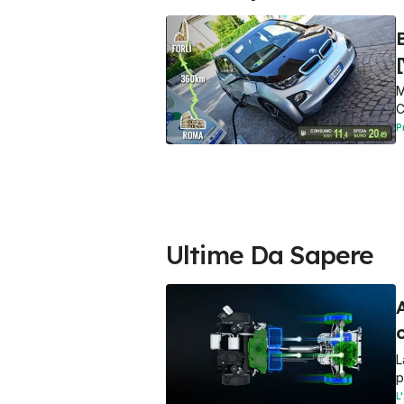
M
C
P
Ultime Da Sapere
A
o
L
p
L