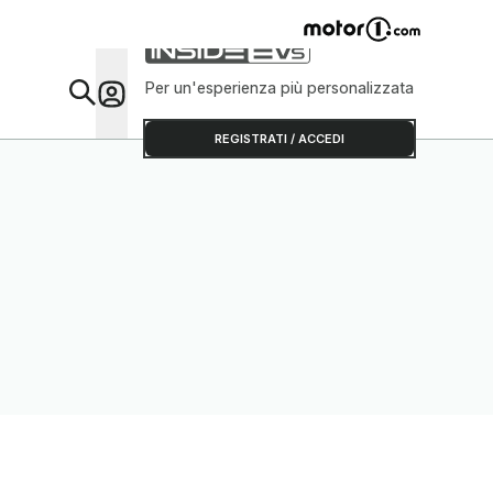
Per un'esperienza più personalizzata
Da Sap
REGISTRATI / ACCEDI