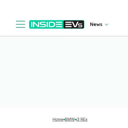
News
Home
BMW
i3 REx