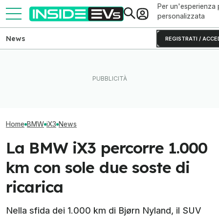
Per un'esperienza 
personalizzata
News
REGISTRATI / ACCE
Hanno caricato una BMW
Tutte le colonnine di ricarica
iX3 per 15 minuti, ecco
in Italia: dove sono e come
Cabrio elettriche
quanti km ha percorso
sono fatte
possono compra
Home
BMW
iX3
News
La BMW iX3 percorre 1.000
km con sole due soste di
ricarica
Nella sfida dei 1.000 km di Bjørn Nyland, il SUV