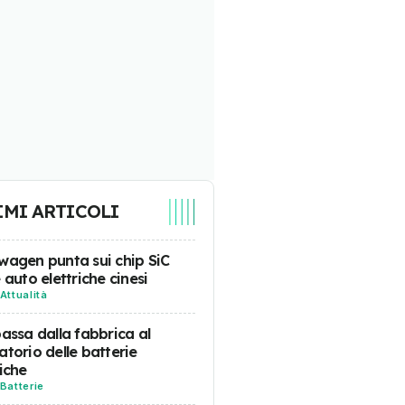
IMI ARTICOLI
wagen punta sui chip SiC
e auto elettriche cinesi
Attualità
passa dalla fabbrica al
atorio delle batterie
riche
Batterie