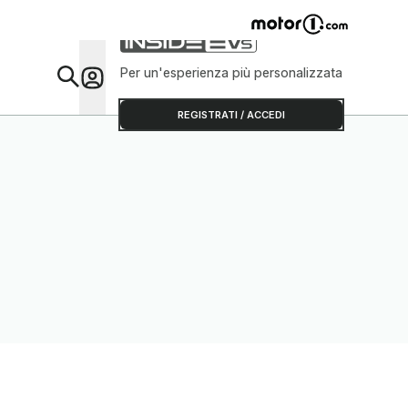
Per un'esperienza più personalizzata
Da Sap
REGISTRATI / ACCEDI