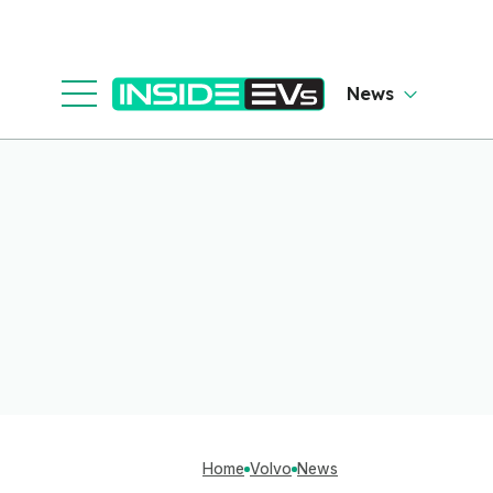
News
Home
Volvo
News