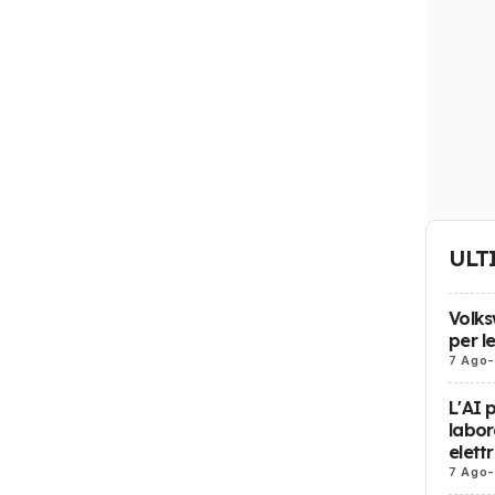
ULT
Volks
per l
7 Ago
-
L'AI 
labor
elett
7 Ago
-