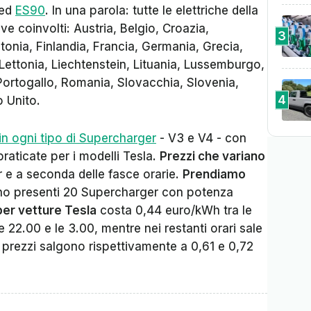
ed
ES90
. In una parola: tutte le elettriche della
e coinvolti: Austria, Belgio, Croazia,
3
onia, Finlandia, Francia, Germania, Grecia,
a, Lettonia, Liechtenstein, Lituania, Lussemburgo,
Portogallo, Romania, Slovacchia, Slovenia,
4
 Unito.
in ogni tipo di Supercharger
- V3 e V4 - con
praticate per i modelli Tesla.
Prezzi che variano
e a seconda delle fasce orarie.
Prendiamo
no presenti 20 Supercharger con potenza
 per vetture Tesla
costa 0,44 euro/kWh tra le
e 22.00 e le 3.00, mentre nei restanti orari sale
 prezzi salgono rispettivamente a 0,61 e 0,72