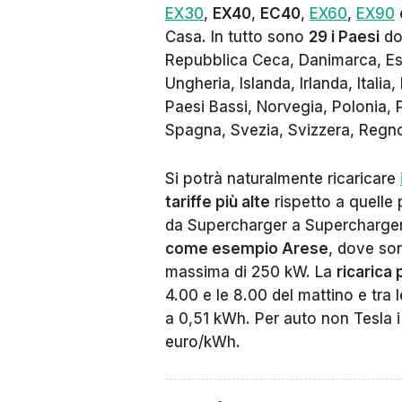
EX30
,
EX40
,
EC40
,
EX60
,
EX90
Casa. In tutto sono
29 i Paesi
dov
Repubblica Ceca, Danimarca, Est
Ungheria, Islanda, Irlanda, Itali
Paesi Bassi, Norvegia, Polonia, 
Spagna, Svezia, Svizzera, Regno
Si potrà naturalmente ricaricare
tariffe più alte
rispetto a quelle 
da Supercharger a Supercharger 
come esempio Arese
, dove so
massima di 250 kW. La
ricarica
4.00 e le 8.00 del mattino e tra l
a 0,51 kWh. Per auto non Tesla i
euro/kWh.