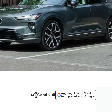
Aggiungi InsideEVs alle
Condividi
fonti preferite su Google