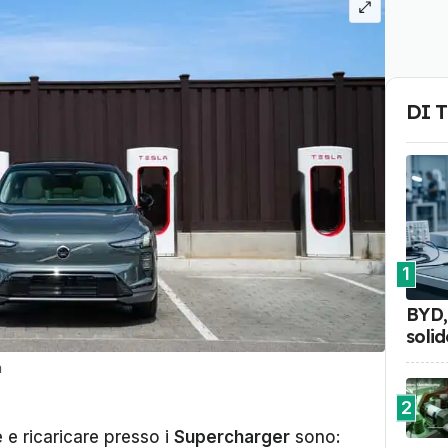
DI 
1
BYD, 
soli
a
2
e ricaricare presso i
Supercharger
sono: