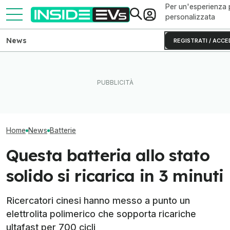
Per un'esperienza 
personalizzata
News
REGISTRATI / ACCE
CATL e BYD hanno in mano
Questa BMW si ricarica con
Il litio metallic
metà delle batterie per auto
il Sole e produce energia in
autonomia alle 
elettriche
più
elettriche
Home
News
Batterie
Questa batteria allo stato
solido si ricarica in 3 minuti
Ricercatori cinesi hanno messo a punto un
elettrolita polimerico che sopporta ricariche
ultafast per 700 cicli