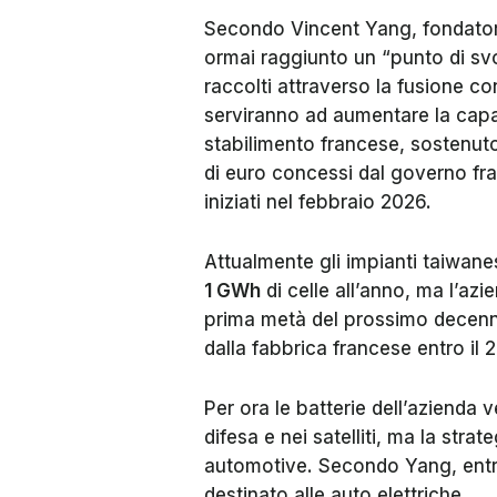
Secondo Vincent Yang, fondator
ormai raggiunto un “punto di svo
raccolti attraverso la fusione c
serviranno ad aumentare la capac
stabilimento francese, sostenuto 
di euro concessi dal governo fra
iniziati nel febbraio 2026.
Attualmente gli impianti taiwane
1 GWh
di celle all’anno, ma l’azi
prima metà del prossimo decenni
dalla fabbrica francese entro il 
Per ora le batterie dell’azienda 
difesa e nei satelliti, ma la stra
automotive. Secondo Yang, entro
destinato alle auto elettriche.