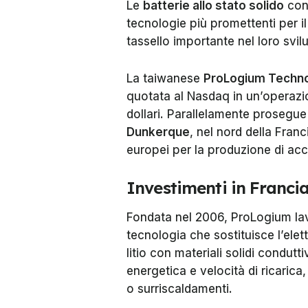
Le
batterie allo stato solido
cont
tecnologie più promettenti per il
tassello importante nel loro svil
La taiwanese
ProLogium Techn
quotata al Nasdaq in un’operazion
dollari. Parallelamente prosegue
Dunkerque
, nel nord della Franc
europei per la produzione di ac
Investimenti in Franci
Fondata nel 2006, ProLogium lav
tecnologia che sostituisce l’elettro
litio con materiali solidi condutt
energetica e velocità di ricarica
o surriscaldamenti.