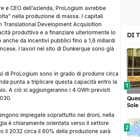
e e CEO dell’azienda, ProLogium avrebbe
lta” nella produzione di massa. I capitali
on Translational Development Acquisition
ità produttiva e a finanziare ulteriormente lo
DI 
anche da incentivi pubblici fino a 1,6 miliardi
ncese. I lavori nel sito di Dunkerque sono già
si di ProLogium sono in grado di produrre circa
enda punta a triplicare questa capacità entro la
1
o. A ciò si aggiungeranno i 4 GWh previsti
Ques
2030.
Sole
vengono impiegate soprattutto nei droni, nella
tegia è chiaramente orientata verso il settore
2
 il 2032 circa il 60% della produzione sarà