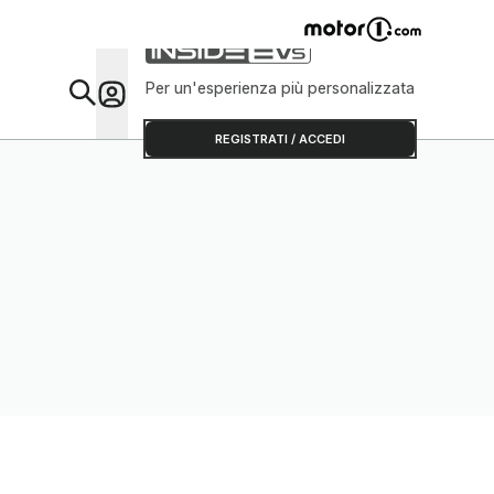
Per un'esperienza più personalizzata
Da Sap
REGISTRATI / ACCEDI