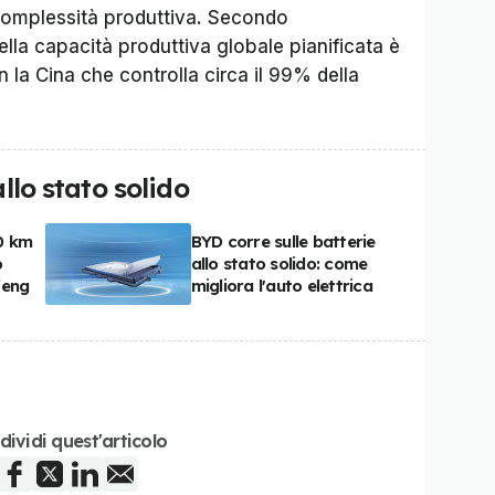
a complessità produttiva. Secondo
lla capacità produttiva globale pianificata è
n la Cina che controlla circa il 99% della
allo stato solido
0 km
BYD corre sulle batterie
o
allo stato solido: come
feng
migliora l'auto elettrica
dividi quest'articolo