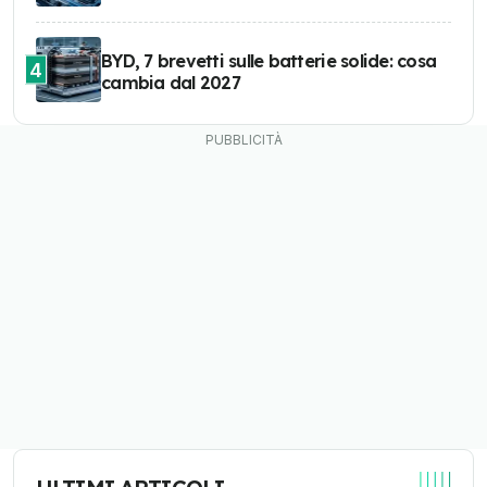
BYD, 7 brevetti sulle batterie solide: cosa
4
cambia dal 2027