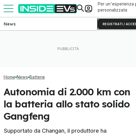
Per un'esperienza 
personalizzata
News
REGISTRATI / ACCE
CATL e BYD hanno in mano
Questa BMW si ricarica con
Il litio metallic
metà delle batterie per auto
il Sole e produce energia in
autonomia alle 
elettriche
più
elettriche
Home
News
Batterie
Autonomia di 2.000 km con
la batteria allo stato solido
Gangfeng
Supportato da Changan, il produttore ha