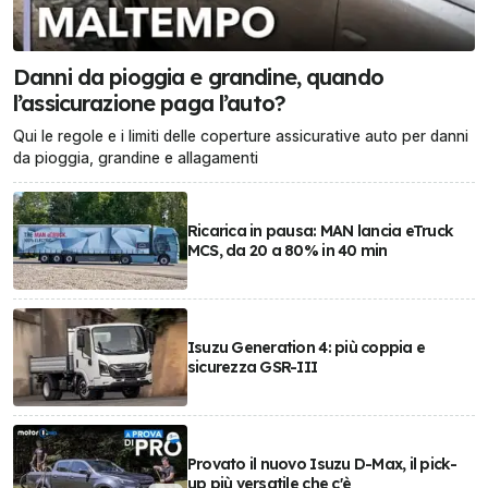
Danni da pioggia e grandine, quando
l’assicurazione paga l’auto?
Qui le regole e i limiti delle coperture assicurative auto per danni
da pioggia, grandine e allagamenti
Ricarica in pausa: MAN lancia eTruck
MCS, da 20 a 80% in 40 min
Isuzu Generation 4: più coppia e
sicurezza GSR-III
Provato il nuovo Isuzu D-Max, il pick-
up più versatile che c'è