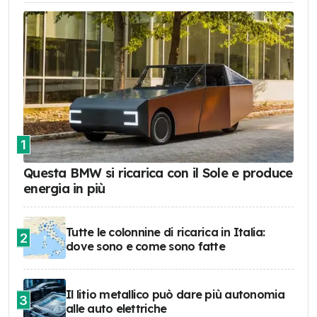
1
Questa BMW si ricarica con il Sole e produce
energia in più
Tutte le colonnine di ricarica in Italia:
2
dove sono e come sono fatte
Il litio metallico può dare più autonomia
3
alle auto elettriche