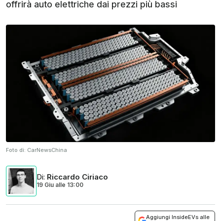
offrirà auto elettriche dai prezzi più bassi
Foto di:
CarNewsChina
Di
:
Riccardo Ciriaco
19 Giu
alle
13:00
Aggiungi InsideEVs alle