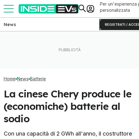
Per un'esperienza 
personalizzata
News
REGISTRATI / ACCE
L'AI passa dalla fabbrica al
Volkswagen punta sui chip
BYD, 7 brevetti 
laboratorio delle batterie
SiC per le auto elettriche
solide: cosa ca
elettriche
cinesi
2027
Home
News
Batterie
La cinese Chery produce le
(economiche) batterie al
sodio
Con una capacità di 2 GWh all'anno, il costruttore