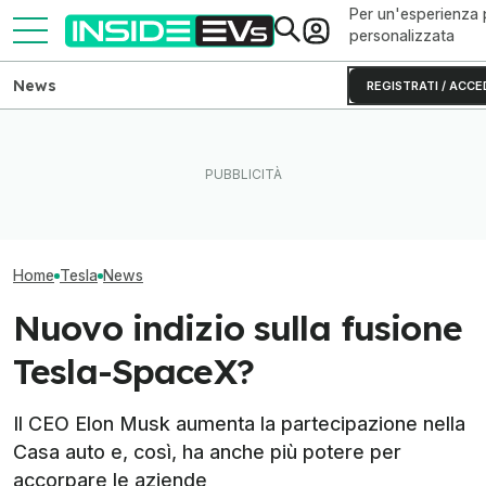
Per un'esperienza 
personalizzata
News
REGISTRATI / ACCE
L'autonomia reale del Rivian
Ho guidato una 
R2 testato fino allo 0% di
L'Europa vuole battere tutti
S originale (e 
batteria
sulle batterie LFP con l'AI
invecchiata)
Home
Tesla
News
Nuovo indizio sulla fusione
Tesla-SpaceX?
Il CEO Elon Musk aumenta la partecipazione nella
Casa auto e, così, ha anche più potere per
accorpare le aziende