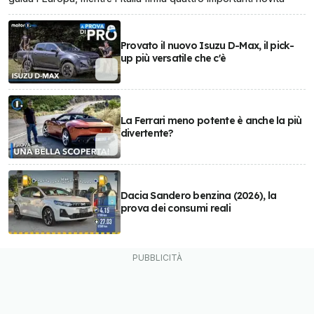
Provato il nuovo Isuzu D-Max, il pick-
up più versatile che c'è
La Ferrari meno potente è anche la più
divertente?
Dacia Sandero benzina (2026), la
prova dei consumi reali