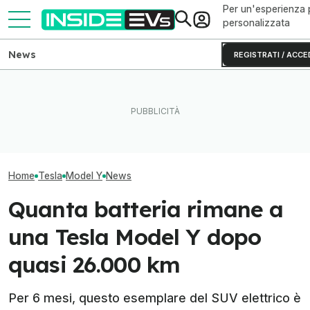
Per un'esperienza 
personalizzata
News
REGISTRATI / ACCE
L'autonomia reale del Rivian
Questa BMW si ricarica con
R2 testato fino allo 0% di
il Sole e produce energia in
Quant'è cambiat
batteria
più
Model Y negli an
Home
Tesla
Model Y
News
Quanta batteria rimane a
una Tesla Model Y dopo
quasi 26.000 km
Per 6 mesi, questo esemplare del SUV elettrico è