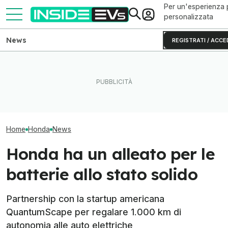
Per un'esperienza 
personalizzata
News
REGISTRATI / ACCE
CATL e BYD hanno in mano
Questa BMW si ricarica con
Il litio metallic
metà delle batterie per auto
il Sole e produce energia in
autonomia alle 
elettriche
più
elettriche
Home
Honda
News
Honda ha un alleato per le
batterie allo stato solido
Partnership con la startup americana
QuantumScape per regalare 1.000 km di
autonomia alle auto elettriche