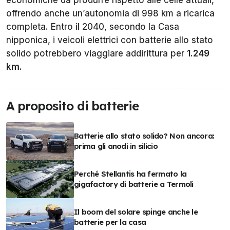
offrendo anche un’autonomia di 998 km a ricarica
completa. Entro il 2040, secondo la Casa
nipponica, i veicoli elettrici con batterie allo stato
solido potrebbero viaggiare addirittura per
1.249
km
.
A proposito di batterie
Batterie allo stato solido? Non ancora:
prima gli anodi in silicio
Perché Stellantis ha fermato la
gigafactory di batterie a Termoli
Il boom del solare spinge anche le
batterie per la casa