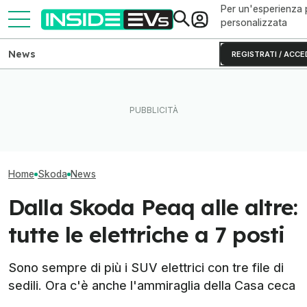
Per un'esperienza 
personalizzata
News
REGISTRATI / ACCE
Le piccole elettriche
Questa BMW si ricarica con
Skoda Epiq vs K
economiche di Volkswagen
il Sole e produce energia in
tra SUV compatti
sono già un successo
più
moderni
Home
Skoda
News
Dalla Skoda Peaq alle altre:
tutte le elettriche a 7 posti
Sono sempre di più i SUV elettrici con tre file di
sedili. Ora c'è anche l'ammiraglia della Casa ceca