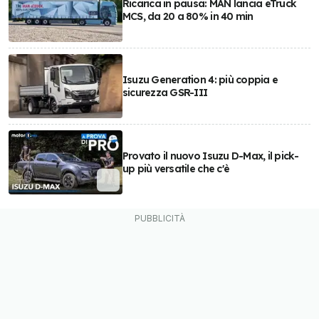
Ricarica in pausa: MAN lancia eTruck
MCS, da 20 a 80% in 40 min
Isuzu Generation 4: più coppia e
sicurezza GSR-III
Provato il nuovo Isuzu D-Max, il pick-
up più versatile che c'è