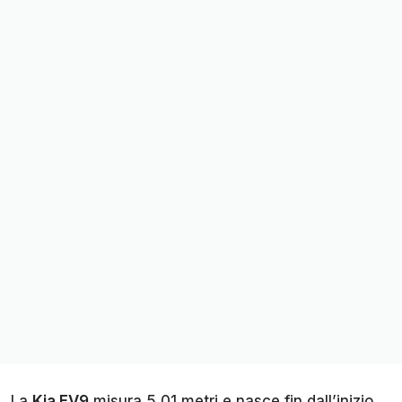
La
Kia EV9
misura 5,01 metri e nasce fin dall’inizio