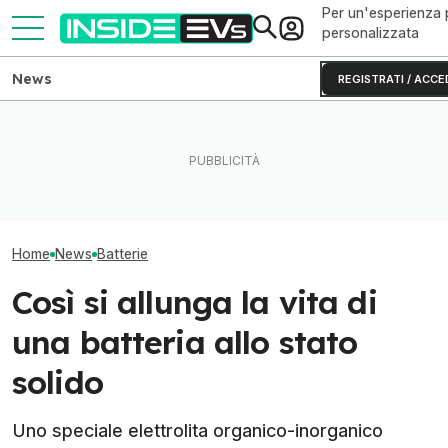
Per un'esperienza 
personalizzata
News
REGISTRATI / ACCE
Non solo batterie: il calore
Come va Slate Truck, il
Auto elettriche, 
può accumulare energia
veicolo elettrico economico
arriva dai catodi 
come il litio
di Jeff Bezos
manganese
Home
News
Batterie
Così si allunga la vita di
una batteria allo stato
solido
Uno speciale elettrolita organico-inorganico