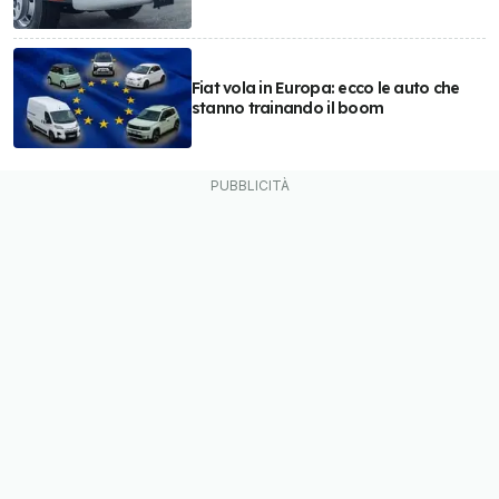
Fiat vola in Europa: ecco le auto che
stanno trainando il boom