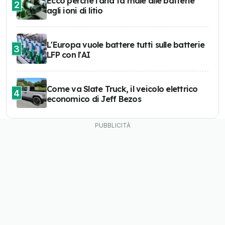
Ecco perché l'aria fa male alle batterie
2
agli ioni di litio
L'Europa vuole battere tutti sulle batterie
3
LFP con l'AI
Come va Slate Truck, il veicolo elettrico
4
economico di Jeff Bezos