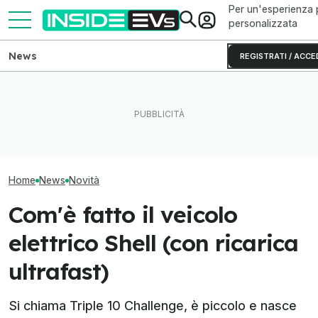
Per un'esperienza 
personalizzata
News
REGISTRATI / ACCE
La Rivian R2 è un successo:
Il nuovo camper 
Quanto costa la Hyundai da
arriva il secondo turno
Nissan ha 657 
650 CV
produttivo
autonomia
Home
News
Novità
Com'è fatto il veicolo
elettrico Shell (con ricarica
ultrafast)
Si chiama Triple 10 Challenge, è piccolo e nasce