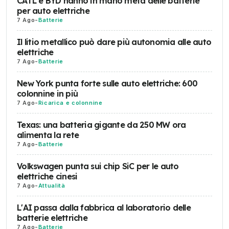
CATL e BYD hanno in mano metà delle batterie
per auto elettriche
7 Ago
-
Batterie
Il litio metallico può dare più autonomia alle auto
elettriche
7 Ago
-
Batterie
New York punta forte sulle auto elettriche: 600
colonnine in più
7 Ago
-
Ricarica e colonnine
Texas: una batteria gigante da 250 MW ora
alimenta la rete
7 Ago
-
Batterie
Volkswagen punta sui chip SiC per le auto
elettriche cinesi
7 Ago
-
Attualità
L'AI passa dalla fabbrica al laboratorio delle
batterie elettriche
7 Ago
-
Batterie