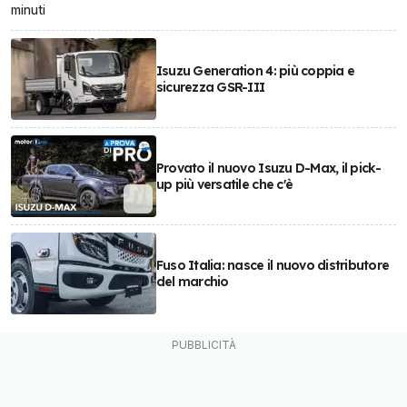
minuti
Isuzu Generation 4: più coppia e
sicurezza GSR-III
Provato il nuovo Isuzu D-Max, il pick-
up più versatile che c'è
Fuso Italia: nasce il nuovo distributore
del marchio