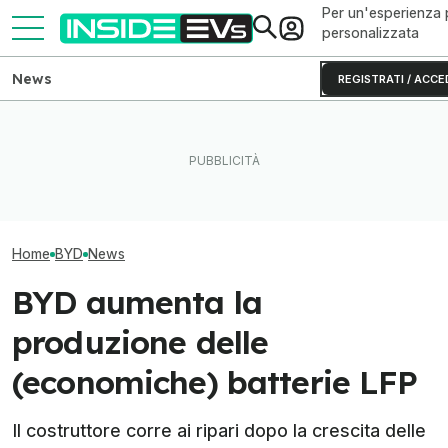
Per un'esperienza 
personalizzata
News
REGISTRATI / ACCE
BYD, 7 brevetti sulle batterie
Tutte le colonnine di ricarica
solide: cosa cambia dal
in Italia: dove sono e come
BYD fa un altro
2027
sono fatte
le batterie allo 
Home
BYD
News
BYD aumenta la
produzione delle
(economiche) batterie LFP
Il costruttore corre ai ripari dopo la crescita delle