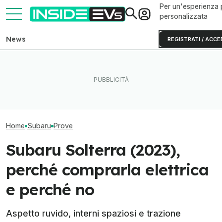
Per un'esperienza 
personalizzata
News
REGISTRATI / ACCE
Scoprite il motoscafo Tesla
Le Tesla supera
La Subaru Uncharted sfida
"fatto in casa" da uno
400.000 km più 
l'autostrada: ecco i veri km
YouTuber
(anche a benzin
Home
Subaru
Prove
Subaru Solterra (2023),
perché comprarla elettrica
e perché no
Aspetto ruvido, interni spaziosi e trazione