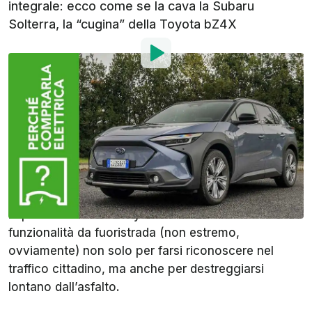
integrale: ecco come se la cava la Subaru
Solterra, la “cugina” della Toyota bZ4X
Di
:
Alberto Carmone
4 Mar 2023
alle
08:00
Aggiungi InsideEVs alle
fonti preferite su Google
Città o gite fuori porta? Con la
Subaru Solterra
non
è necessario scegliere. Questo nuovo SUV elettrico
imparentato con la Toyota bZ4X ha look e
funzionalità da fuoristrada (non estremo,
ovviamente) non solo per farsi riconoscere nel
traffico cittadino, ma anche per destreggiarsi
lontano dall’asfalto.