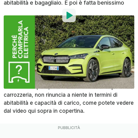
abitabilità e bagagliaio. E poi è fatta benissimo
Di
:
Francesco Meneghini
14 Gen 2023
alle
08:00
Aggiungi InsideEVs alle
fonti preferite su Google
Il mercato chiama e Skoda risponde. La famiglia
Enyaq
si allarga con la versione
Coupé
del SUV
elettrico che però, a differenza di tanti altri pari-
carrozzeria, non rinuncia a niente in termini di
abitabilità e capacità di carico, come potete vedere
dal video qui sopra in copertina.