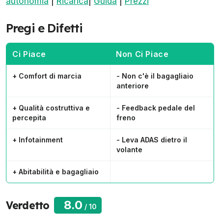
autonomia
|
Ricarica
|
Guida
|
Prezzi
Pregi e Difetti
Ci Piace
Non Ci Piace
+ Comfort di marcia
- Non c'è il bagagliaio
anteriore
+ Qualità costruttiva e
- Feedback pedale del
percepita
freno
+ Infotainment
- Leva ADAS dietro il
volante
+ Abitabilità e bagagliaio
8.0
Verdetto
/
10