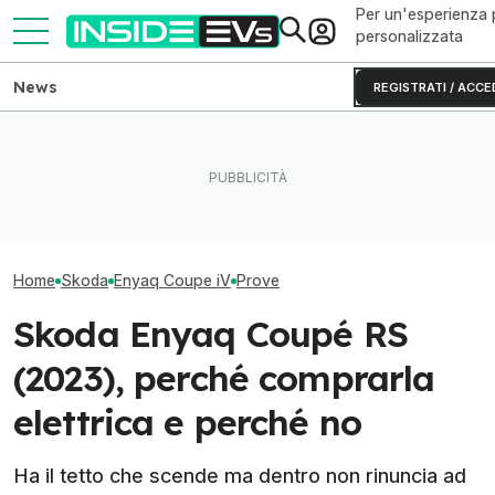
Per un'esperienza 
personalizzata
News
REGISTRATI / ACCE
Le piccole elettriche
Aumenta l'autonomia
Skoda Epiq vs K
economiche di Volkswagen
dell'auto elettrica montando
tra SUV compatti
sono già un successo
ruote più piccole
moderni
Home
Skoda
Enyaq Coupe iV
Prove
Skoda Enyaq Coupé RS
(2023), perché comprarla
elettrica e perché no
Ha il tetto che scende ma dentro non rinuncia ad