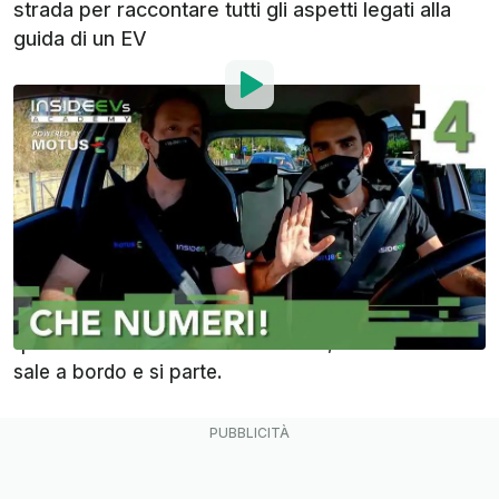
strada per raccontare tutti gli aspetti legati alla
guida di un EV
Di
:
Alessandro Paiola
7 Mar 2021
alle
08:02
Aggiungi InsideEVs alle
fonti preferite su Google
Dopo aver visto come funziona un’auto elettrica,
quali sono le sue “grandezze” da conoscere e
quanto costa la sua manutenzione, finalmente si
sale a bordo e si parte.