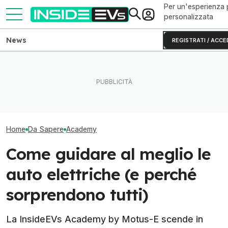
Per un'esperienza 
personalizzata
News
REGISTRATI / ACCE
L’elettrico vuole più
Texas: una batteria gigante
Viaggiare in aut
informazione? La InsideEVs
da 250 MW ora alimenta la
Si può (con qua
Academy risponde
rete
accortezza)
Home
Da Sapere
Academy
Come guidare al meglio le
auto elettriche (e perché
sorprendono tutti)
La InsideEVs Academy by Motus-E scende in