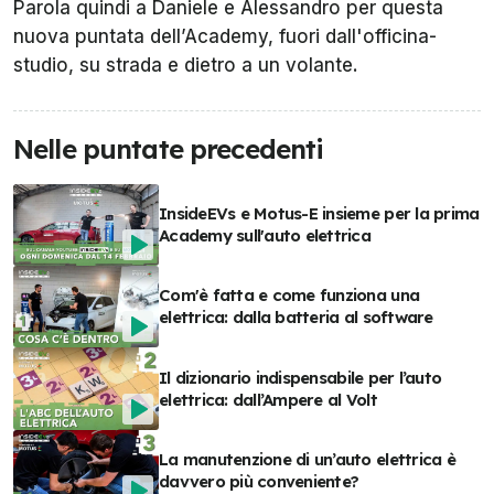
Parola quindi a Daniele e Alessandro per questa
nuova puntata dell’Academy, fuori dall'officina-
studio, su strada e dietro a un volante.
Nelle puntate precedenti
InsideEVs e Motus-E insieme per la prima
Academy sull'auto elettrica
Com'è fatta e come funziona una
elettrica: dalla batteria al software
Il dizionario indispensabile per l’auto
elettrica: dall’Ampere al Volt
La manutenzione di un’auto elettrica è
davvero più conveniente?