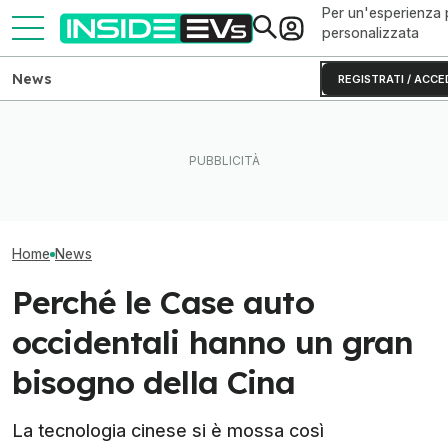
Per un'esperienza 
personalizzata
News
REGISTRATI / ACCE
Mercedes GLA vs Audi Q4
Tutte le colonnine di ricarica
Le auto elettric
e-tron, duello tra SUV
in Italia: dove sono e come
vendute del Gr
tedeschi alla spina
sono fatte
Volkswagen (fin
Home
News
Perché le Case auto
occidentali hanno un gran
bisogno della Cina
La tecnologia cinese si è mossa così