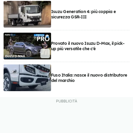
Isuzu Generation 4: più coppia e
sicurezza GSR-III
Provato il nuovo Isuzu D-Max, il pick-
up più versatile che c'è
Fuso Italia: nasce il nuovo distributore
del marchio