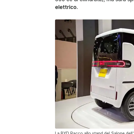
elettrico
.
La BYD Racco allo stand del Salone dell