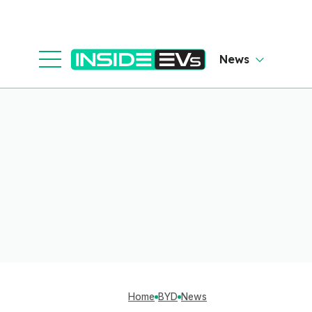
News
Home
BYD
News