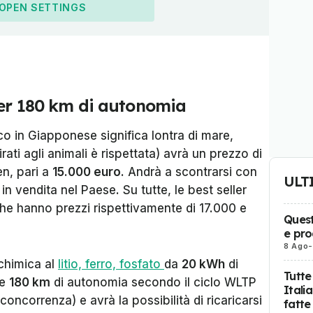
OPEN SETTINGS
per 180 km di autonomia
o in Giapponese significa lontra di mare,
rati agli animali è rispettata) avrà un prezzo di
en, pari a
15.000 euro
. Andrà a scontrarsi con
ULT
 in vendita nel Paese. Su tutte, le best seller
e hanno prezzi rispettivamente di 17.000 e
Quest
e pro
8 Ago
-
chimica al
litio, ferro, fosfato
da
20 kWh
di
Tutte
le
180 km
di autonomia secondo il ciclo WLTP
Itali
 concorrenza) e avrà la possibilità di ricaricarsi
fatte