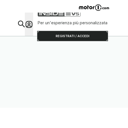
Per un'esperienza più personalizzata
Da Sap
REGISTRATI / ACCEDI