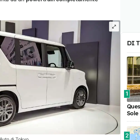
DI 
1
Ques
Sole
2
'Auto di Tokyo