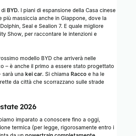
 di
BYD
. I piani di espansione della Casa cinese
più massiccia anche in Giappone, dove la
Dolphin, Seal e Sealion 7. E quale migliore
ity Show
, per raccontare le intenzioni e
l prossimo modello BYD che arriverà nelle
o – è anche il primo a essere stato progettato
- sarà una
kei car
. Si chiama
Racco
e ha le
rette da città che scorrazzano sulle strade
estate 2026
bbiamo imparato a conoscere fino a oggi,
one termica (per legge, rigorosamente entro i
pinta da un
powertrain completamente