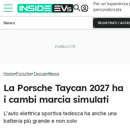
Per un'esperienza 
personalizzata
News
REGISTRATI / ACCE
Con il restyling la smart #1
La Rivian R2 è un successo:
Entra, parla, rila
introduce anche la ricarica
arriva il secondo turno
Waymo Ojai ora
lampo
produttivo
bordo
Home
Porsche
Taycan
News
La Porsche Taycan 2027 ha
i cambi marcia simulati
L'auto elettrica sportiva tedesca ha anche una
batteria più grande e non solo