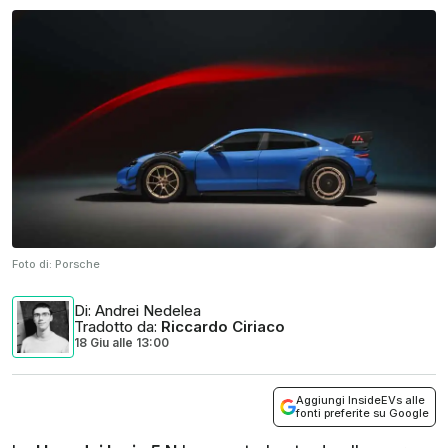
Foto di:
Porsche
Di
: Andrei Nedelea
Tradotto da
:
Riccardo Ciriaco
18 Giu
alle
13:00
Aggiungi InsideEVs alle
fonti preferite su Google