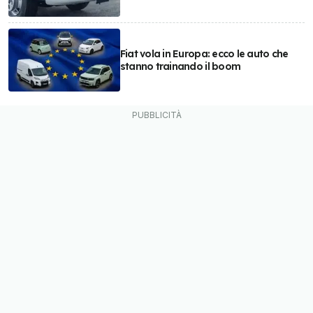
Fiat vola in Europa: ecco le auto che
stanno trainando il boom