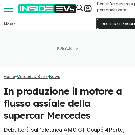
Per un'esperienza 
personalizzata
News
REGISTRATI / ACCE
Mercedes GLA vs Audi Q4
Questa BMW si ricarica con
e-tron, duello tra SUV
il Sole e produce energia in
Tutto sui motor
tedeschi alla spina
più
della nuova Me
Home
Mercedes-Benz
News
In produzione il motore a
flusso assiale della
supercar Mercedes
Debutterà sull'elettrica AMG GT Coupé 4Porte,