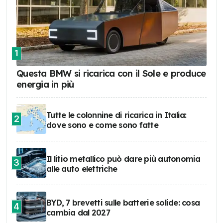
1
Questa BMW si ricarica con il Sole e produce
energia in più
Tutte le colonnine di ricarica in Italia:
2
dove sono e come sono fatte
Il litio metallico può dare più autonomia
3
alle auto elettriche
BYD, 7 brevetti sulle batterie solide: cosa
4
cambia dal 2027