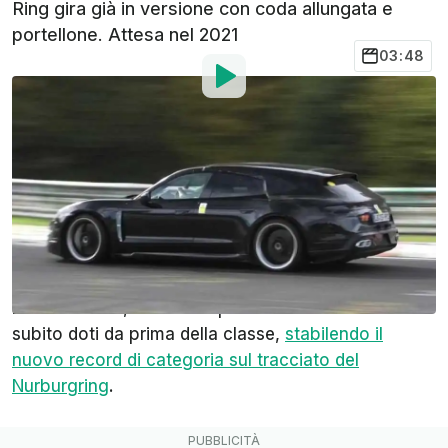
Ring gira già in versione con coda allungata e
portellone. Attesa nel 2021
03:48
Di
: Jacob Oliva
Tradotto da
:
Francesco Barontini
27 Ott 2019
alle
18:30
Aggiungi InsideEVs alle
fonti preferite su Google
La
Porsche Taycan
ha fatto un bel parlare di sé.
Non solo perché è la prima elettrica della Casa di
Zuffenhausen, ma anche perché ha dimostrato
subito doti da prima della classe,
stabilendo il
nuovo record di categoria sul tracciato del
Nurburgring
.