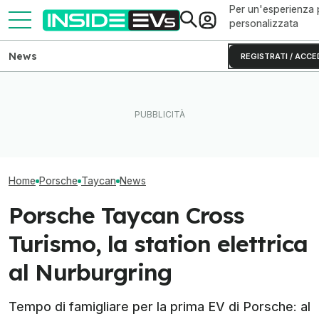
Per un'esperienza 
personalizzata
News
REGISTRATI / ACCE
Questa BMW si ricarica con
A cosa serve qu
Lucid rinvia il rivale della
il Sole e produce energia in
elettrico range 
Tesla Model Y
più
senza conduce
Home
Porsche
Taycan
News
Porsche Taycan Cross
Turismo, la station elettrica
al Nurburgring
Tempo di famigliare per la prima EV di Porsche: al