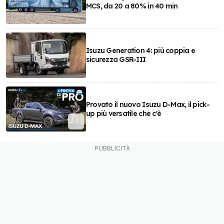
MCS, da 20 a 80% in 40 min
Isuzu Generation 4: più coppia e
sicurezza GSR-III
Provato il nuovo Isuzu D-Max, il pick-
up più versatile che c'è