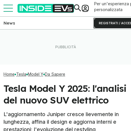
Per un'esperienza 
personalizzata
News
REGISTRATI / ACCE
L'autonomia reale del Rivian
Questa BMW si ricarica con
R2 testato fino allo 0% di
il Sole e produce energia in
Quant'è cambiat
batteria
più
Model Y negli an
Home
Tesla
Model Y
Da Sapere
Tesla Model Y 2025: l'analisi
del nuovo SUV elettrico
L'aggiornamento Juniper cresce lievemente in
lunghezza, affina il design e aggiorna interni e
prestazioni: l'evoluzione del restyling