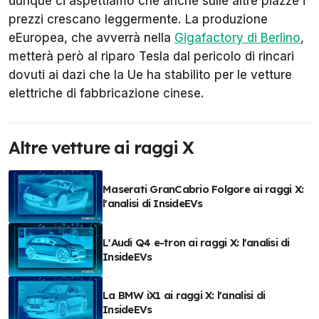
dunque ci aspettiamo che anche sulle altre piazze i
prezzi crescano leggermente. La produzione
eEuropea, che avverrà nella
Gigafactory di Berlino
,
metterà però al riparo Tesla dal pericolo di rincari
dovuti ai dazi che la Ue ha stabilito per le vetture
elettriche di fabbricazione cinese.
Altre vetture ai raggi X
Maserati GranCabrio Folgore ai raggi X:
l'analisi di InsideEVs
L'Audi Q4 e-tron ai raggi X: l'analisi di
InsideEVs
La BMW iX1 ai raggi X: l'analisi di
InsideEVs