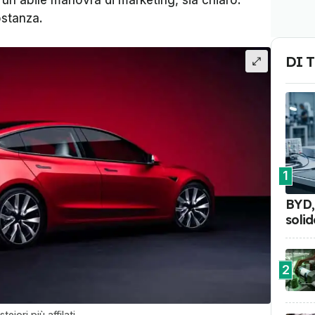
un abile manovra di marketing, sia chiaro:
ostanza.
DI 
1
BYD, 
soli
2
eiori più affilati