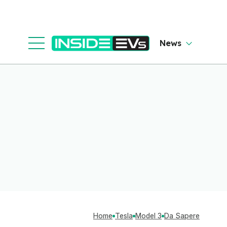
News
Home
Tesla
Model 3
Da Sapere