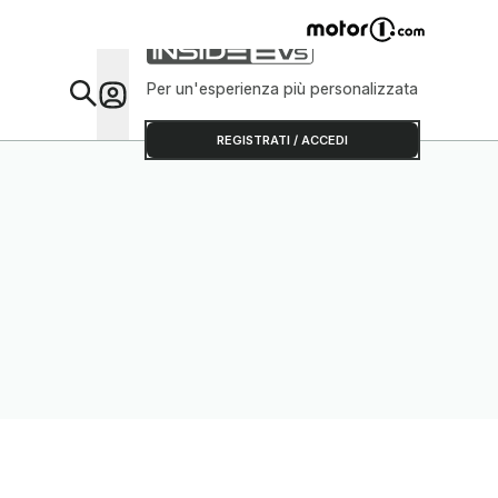
Per un'esperienza più personalizzata
Da Sap
REGISTRATI / ACCEDI