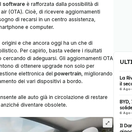
el
software
è rafforzata dalla possibilità di
air (OTA). Cioè, di ricevere aggiornamenti
sogno di recarsi in un centro assistenza,
martphone e computer.
e origini e che ancora oggi ha un che di
istico. Per capirlo, basta vedere i risultati
no cercando di adeguarsi. Gli aggiornamenti OTA
ULT
ntono di ottenere upgrade non solo per
gestione elettronica del
powertrain
, migliorando
La Ri
amento dei vari dispositivi a bordo.
il se
6 Ago
ente alle auto già in circolazione di restare
BYD, 
po anziché diventare obsolete.
solid
6 Ago
Il Da
ginoc