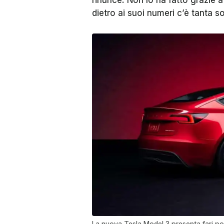
rinunce. Non lo ha fatto grazie a
dietro ai suoi numeri c’è tanta s
La nuova Tesla Model 3 presenta fari post