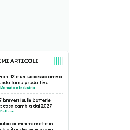
IMI ARTICOLI
vian R2 è un successo: arriva
condo turno produttivo
-
Mercato e industria
7 brevetti sulle batterie
e: cosa cambia dal 2027
-
Batterie
nubio ai minimi mette in
chio il nucleare europeo