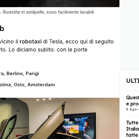
 Rivestite in similpelle, sono facilmente lavabili
ab
vicino il
robotaxi
di Tesla, ecco qui di seguito
sto. Lo diciamo subito: con le porte
, Berlino, Parigi
ULT
colma, Oslo, Amsterdam
Quest
e pro
8 Ago
-
Tutte
Itali
fatte