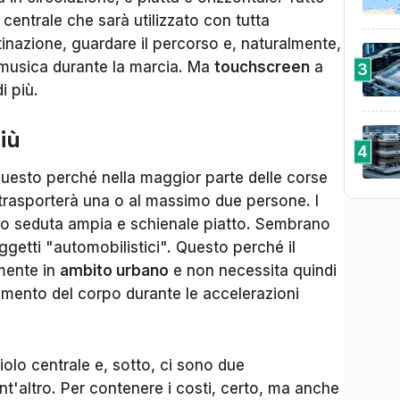
centrale che sarà utilizzato con tutta
tinazione, guardare il percorso e, naturalmente,
a musica durante la marcia. Ma
touchscreen
a
3
i più.
iù
4
Questo perché nella maggior parte delle corse
 trasporterà una o al massimo due persone. I
no seduta ampia e schienale piatto. Sembrano
ggetti "automobilistici". Questo perché il
mente in
ambito urbano
e non necessita quindi
nimento del corpo durante le accelerazioni
ciolo centrale e, sotto, ci sono due
nt'altro. Per contenere i costi, certo, ma anche