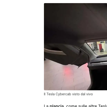
Il Tesla Cybercab visto dal vivo
La
plancia
, come sulle altre Tesl