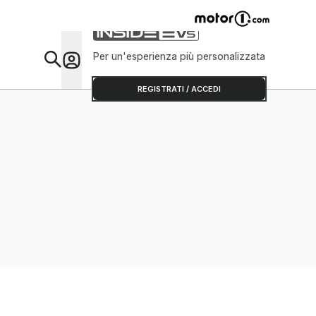
Per un'esperienza più personalizzata
Da Sap
REGISTRATI / ACCEDI