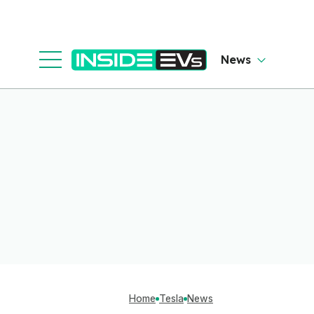
News
Home
Tesla
News