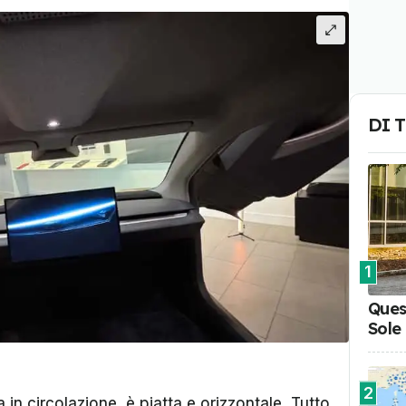
DI 
1
Ques
Sole
2
a in circolazione, è piatta e orizzontale. Tutto