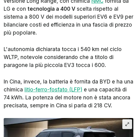
versione Long Range, con chimica
NMC
fornita da
LG e con
tecnologia a 400 V
scelta rispetto al
sistema a 800 V dei modelli superiori EV6 e EV9 per
bilanciare costi ed efficienza in una fascia di prezzo
più popolare.
L'autonomia dichiarata tocca i 540 km nel ciclo
WLTP, notevole considerando che a titolo di
paragone la più piccola EV3 tocca i 600.
In Cina, invece, la batteria è fornita da BYD e ha una
chimica
litio-ferro-fosfato (LFP)
e una capacità di
74 kWh. La potenza del motore non è stata ancora
precisata, sempre in Cina si parla di 218 CV.