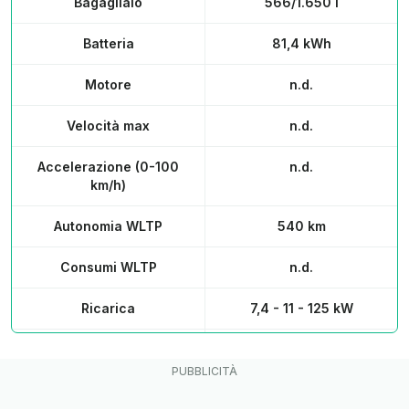
Bagagliaio
566/1.650 l
Batteria
81,4 kWh
Motore
n.d.
Velocità max
n.d.
Accelerazione (0-100
n.d.
km/h)
Autonomia WLTP
540 km
Consumi WLTP
n.d.
Ricarica
7,4 - 11 - 125 kW
Prezzo
n.d.