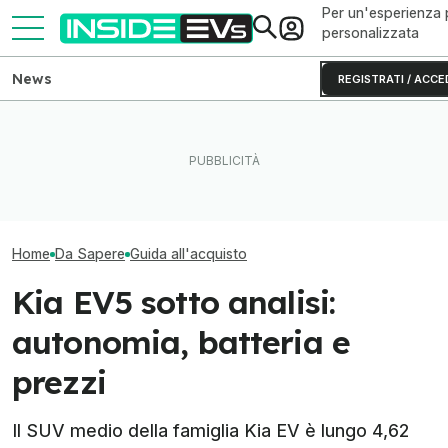
Per un'esperienza 
personalizzata
News
REGISTRATI / ACCE
Come capire se un'auto
BYD, 7 brevetti sulle batterie
Le microcar elet
elettrica è affidabile? La
solide: cosa cambia dal
economiche da
guida
2027
senza incentivi
Home
Da Sapere
Guida all'acquisto
Kia EV5 sotto analisi:
autonomia, batteria e
prezzi
Il SUV medio della famiglia Kia EV è lungo 4,62