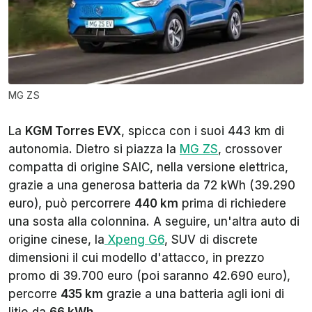
MG ZS
La
KGM Torres EVX
, spicca con i suoi 443 km di
autonomia. Dietro si piazza la
MG ZS
, crossover
compatta di origine SAIC, nella versione elettrica,
grazie a una generosa batteria da 72 kWh (39.290
euro), può percorrere
440 km
prima di richiedere
una sosta alla colonnina. A seguire, un'altra auto di
origine cinese, la
Xpeng G6
, SUV di discrete
dimensioni il cui modello d'attacco, in prezzo
promo di 39.700 euro (poi saranno 42.690 euro),
percorre
435 km
grazie a una batteria agli ioni di
litio da
66 kWh
.