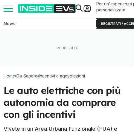
Per un'esperienza 
personalizzata
News
REGISTRATI / ACCE
Tutte le colonnine di ricarica
Ripartono gli inc
Le microcar elettriche da
in Italia: dove sono e come
scooter e microc
comprare con gli incentivi
sono fatte
cosa sapere
Home
Da Sapere
Incentivi e agevolazioni
Le auto elettriche con più
autonomia da comprare
con gli incentivi
Vivete in un'Area Urbana Funzionale (FUA) e