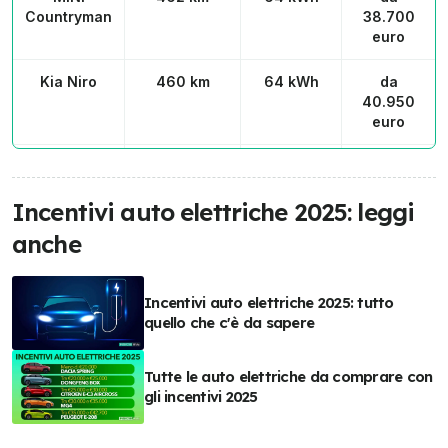
Countryman
38.700
euro
Kia Niro
460 km
64 kWh
da
40.950
euro
KGM Torres
443 km
73,4 kWh
da
42.600
Incentivi auto elettriche 2025: leggi
euro
anche
MG ZS
440 km
72 kWh
da
39.290
euro
Incentivi auto elettriche 2025: tutto
quello che c'è da sapere
Xpeng G6
435 km
66 kWh
da
42.690
Tutte le auto elettriche da comprare con
euro
gli incentivi 2025
Skoda
433 km
60 kWh
da
Enyaq
42.650