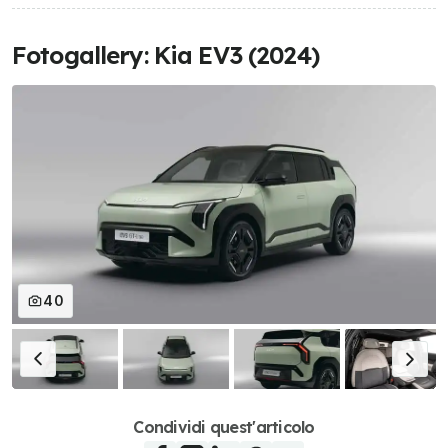
euro
Fotogallery: Kia EV3 (2024)
Volkswagen
433 km
60 kWh
da
ID.3
40.990
euro
40
Condividi quest'articolo