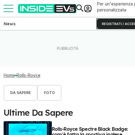
Per un'esperienza 
personalizzata
News
REGISTRATI / ACCE
Home
Rolls-Royce
DA SAPERE
FOTO
Ultime Da Sapere
Rolls-Royce Spectre Black Badge:
com'è fatta la sportiva inglese