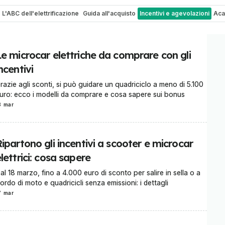
L'ABC dell'elettrificazione
Guida all'acquisto
Incentivi e agevolazioni
Ac
Le microcar elettriche da comprare con gli
ncentivi
razie agli sconti, si può guidare un quadriciclo a meno di 5.100
uro: ecco i modelli da comprare e cosa sapere sui bonus
8 mar
ipartono gli incentivi a scooter e microcar
lettrici: cosa sapere
al 18 marzo, fino a 4.000 euro di sconto per salire in sella o a
ordo di moto e quadricicli senza emissioni: i dettagli
7 mar