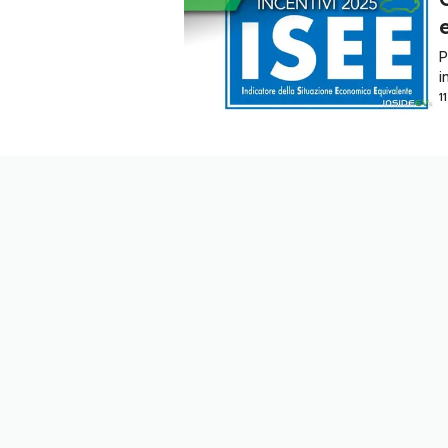
e
P
i
1