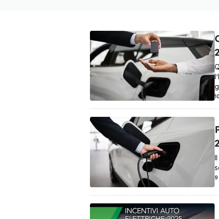
C
Q
l
g
1
P
I
s
9