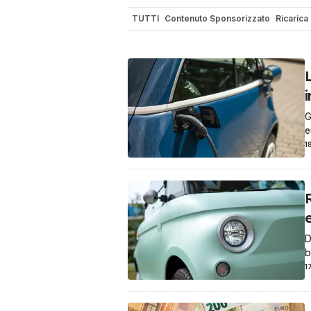
TUTTI
Contenuto Sponsorizzato
Ricarica
Electric Coach
i
G
e
1
R
e
D
b
1