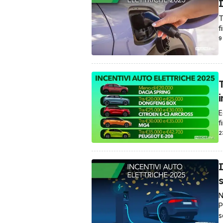
I
T
f
9
T
i
E
f
2
I
N
P
s