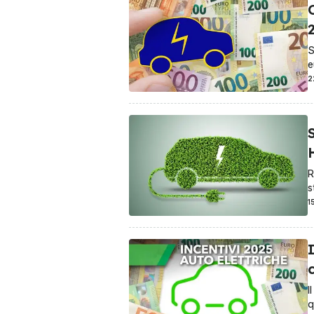
O
S
e
2
S
H
R
s
1
I
I
q