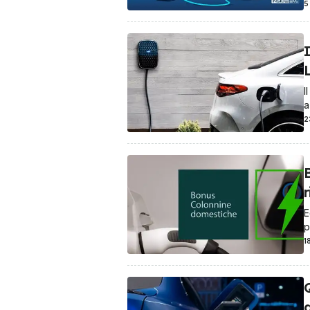
5
I
L
I
a
2
r
E
p
1
a