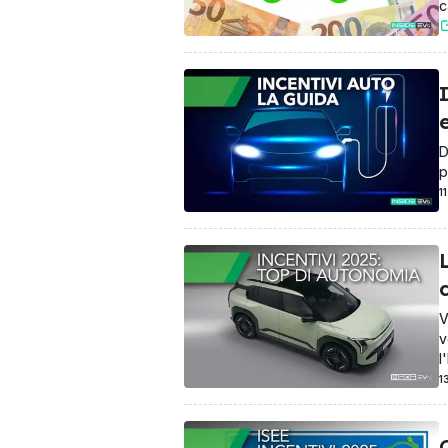
c
I
D
p
1
c
V
v
l
1
C