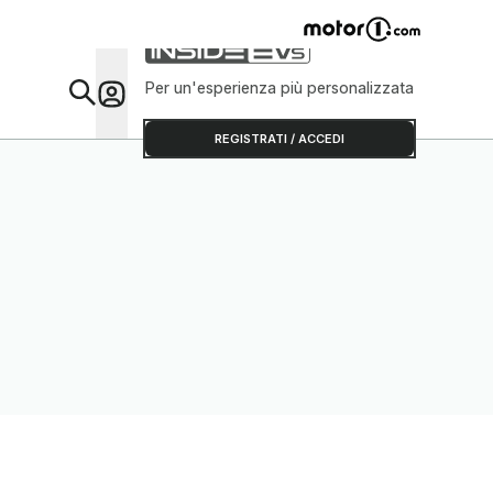
Per un'esperienza più personalizzata
Da Sap
REGISTRATI / ACCEDI