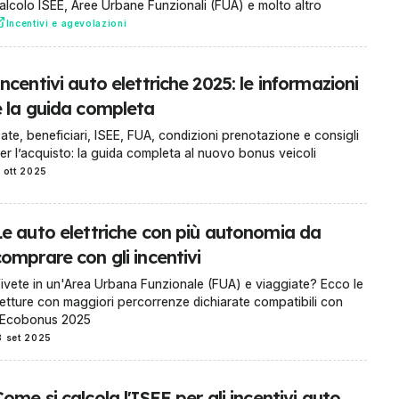
alcolo ISEE, Aree Urbane Funzionali (FUA) e molto altro
Incentivi e agevolazioni
ncentivi auto elettriche 2025: le informazioni
e la guida completa
ate, beneficiari, ISEE, FUA, condizioni prenotazione e consigli
er l’acquisto: la guida completa al nuovo bonus veicoli
1 ott 2025
Le auto elettriche con più autonomia da
omprare con gli incentivi
ivete in un'Area Urbana Funzionale (FUA) e viaggiate? Ecco le
etture con maggiori percorrenze dichiarate compatibili con
'Ecobonus 2025
3 set 2025
ome si calcola l'ISEE per gli incentivi auto