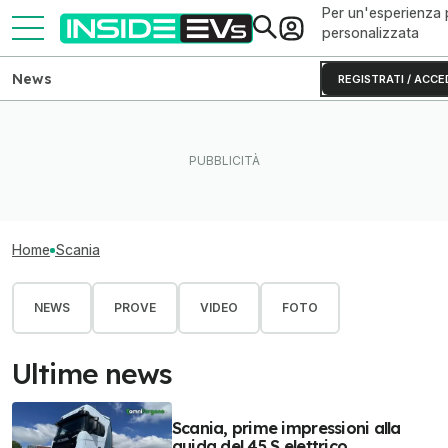
Per un'esperienza 
personalizzata
News
REGISTRATI / ACCE
Home
Scania
NEWS
PROVE
VIDEO
FOTO
Ultime news
Scania, prime impressioni alla
guida del 45 S elettrico