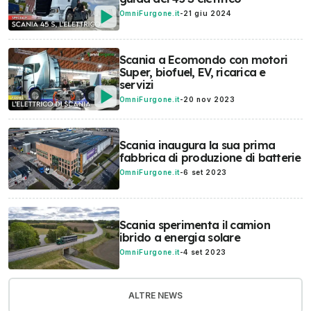
OmniFurgone.it
-
21 giu 2024
Scania a Ecomondo con motori
Super, biofuel, EV, ricarica e
servizi
OmniFurgone.it
-
20 nov 2023
Scania inaugura la sua prima
fabbrica di produzione di batterie
OmniFurgone.it
-
6 set 2023
Scania sperimenta il camion
ibrido a energia solare
OmniFurgone.it
-
4 set 2023
ALTRE NEWS