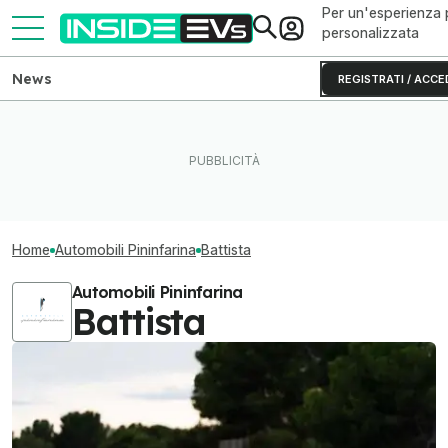
Per un'esperienza 
personalizzata
News
REGISTRATI / ACCE
Home
Automobili Pininfarina
Battista
Automobili Pininfarina
Battista