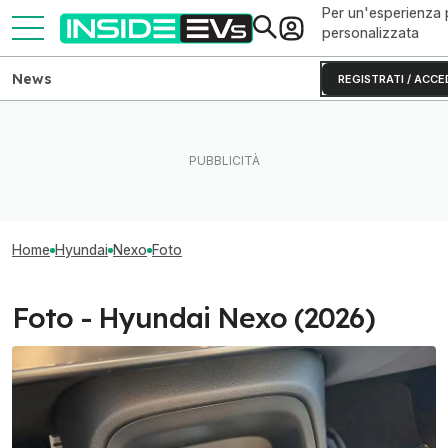
Per un'esperienza 
personalizzata
News
REGISTRATI / ACCE
Home
Hyundai
Nexo
Foto
Foto - Hyundai Nexo (2026)