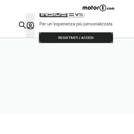
Per un'esperienza più personalizzata
Da Sap
REGISTRATI / ACCEDI