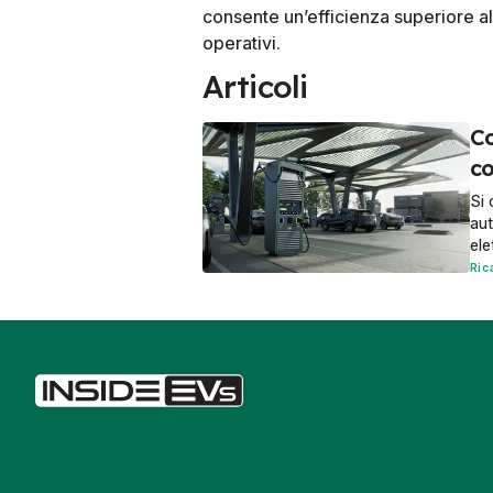
consente un’efficienza superiore a
operativi.
Articoli
Co
co
Si 
aut
ele
Ric