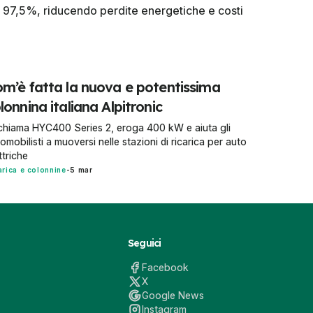
l 97,5%, riducendo perdite energetiche e costi
m’è fatta la nuova e potentissima
lonnina italiana Alpitronic
chiama HYC400 Series 2, eroga 400 kW e aiuta gli
omobilisti a muoversi nelle stazioni di ricarica per auto
ttriche
arica e colonnine
-
5 mar
Seguici
Facebook
X
Google News
Instagram