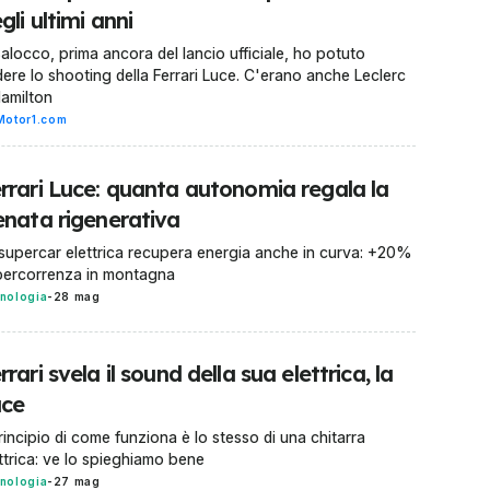
gli ultimi anni
alocco, prima ancora del lancio ufficiale, ho potuto
ere lo shooting della Ferrari Luce. C'erano anche Leclerc
amilton
Motor1.com
rrari Luce: quanta autonomia regala la
enata rigenerativa
supercar elettrica recupera energia anche in curva: +20%
percorrenza in montagna
nologia
-
28 mag
rrari svela il sound della sua elettrica, la
uce
principio di come funziona è lo stesso di una chitarra
ttrica: ve lo spieghiamo bene
nologia
-
27 mag