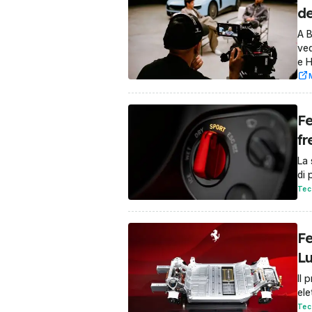
de
A B
ved
e H
Fe
fr
La 
di 
Tec
Fe
L
Il 
ele
Tec