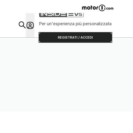
Per un'esperienza più personalizzata
Da Sap
REGISTRATI / ACCEDI