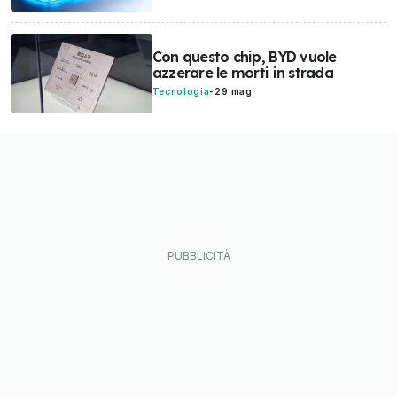
Con questo chip, BYD vuole
azzerare le morti in strada
Tecnologia
-
29 mag