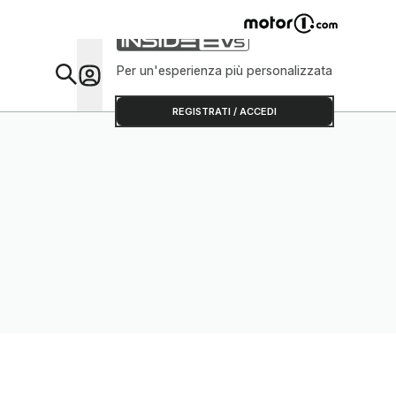
Per un'esperienza più personalizzata
Da Sap
REGISTRATI / ACCEDI