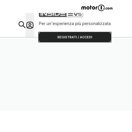
Per un'esperienza più personalizzata
Da Sap
REGISTRATI / ACCEDI