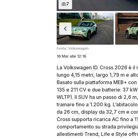
7
:
Fonte
Volkswagen
16 Mar
alle
12:16
La Volkswagen ID. Cross 2026 è il
lungo 4,15 metri, largo 1,79 m e al
Basato sulla piattaforma MEB+ con t
135 e 211 CV e due batterie: 37 
WLTP). Il SUV ha un passo di 2,6 m, 
trainare fino a 1.200 kg. L’abitacol
da 26 cm, display da 32,7 cm e coma
Cross supporta ricarica AC fino a 1
comportamento su strada privilegia 
allestimenti Trend, Life e Style of