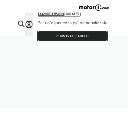
Per un'esperienza più personalizzata
Da Sap
REGISTRATI / ACCEDI