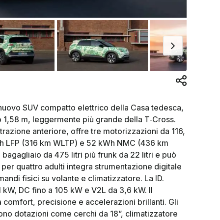
 nuovo SUV compatto elettrico della Casa tedesca,
to 1,58 m, leggermente più grande della T‑Cross.
razione anteriore, offre tre motorizzazioni da 116,
kWh LFP (316 km WLTP) e 52 kWh NMC (436 km
bagagliaio da 475 litri più frunk da 22 litri e può
o per quattro adulti integra strumentazione digitale
ndi fisici su volante e climatizzatore. La ID.
1 kW, DC fino a 105 kW e V2L da 3,6 kW. Il
comfort, precisione e accelerazioni brillanti. Gli
frono dotazioni come cerchi da 18”, climatizzatore